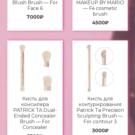
Blush Brush — For
MAKEUP BY MARIO
Face 6
— F4 cosmetic
brush
7000
₽
4500
₽
Кисть для
Кисть для
консилера
контурирования
PATRICK TA Dual-
Patrick Ta Precision
Ended Concealer
Sculpting Brush —
Brush — For
For contour 3
Concealer
3000
₽