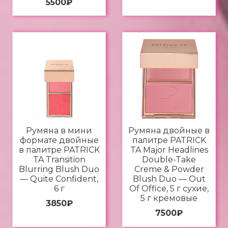
5500
₽
Румяна в мини
Румяна двойные в
формате двойные
палитре PATRICK
в палитре PATRICK
TA Major Headlines
TA Transition
Double-Take
Blurring Blush Duo
Creme & Powder
— Quite Confident,
Blush Duo — Out
6 г
Of Office, 5 г сухие,
5 г кремовые
3850
₽
7500
₽