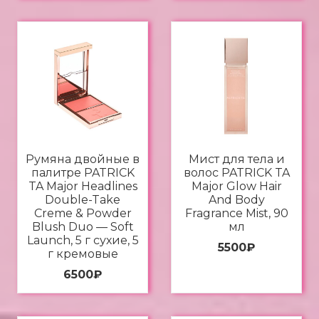
Румяна двойные в
Мист для тела и
палитре PATRICK
волос PATRICK TA
TA Major Headlines
Major Glow Hair
Double-Take
And Body
Creme & Powder
Fragrance Mist, 90
Blush Duo — Soft
мл
Launсh, 5 г сухие, 5
5500
₽
г кремовые
6500
₽