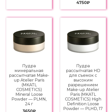
4750
₽
Пудра
Пудра
минеральная
рассыпчатая HD
рассыпчатая Make-
для съемок с
up Atelier Paris
высоким
(MKATL
разрешением
COSMETICS)
Make-up Atelier
Mineral Loose
Paris (MKATL
Powder — PLMN,
COSMETICS) High
24 г
Definition Loose
Powder — PLHD, 17
3650
₽