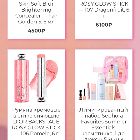
Skin Soft Blur
ROSY GLOW STICK
Brightening
— 107 Dragonfruit, 6
Concealer — Fair
г
Golden 3, 6 мл
6100
₽
4500
₽
Румяна кремовые
Лимитированный
в стике сияющие
набор Sephora
DIOR BACKSTAGE
Favorites Summer
ROSY GLOW STICK
Essentials,
— 106 Pomelo, 6 г
косметичка, 1 де-
люкс и 5 мини