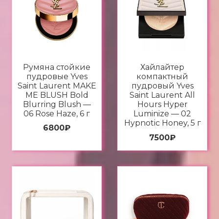
Румяна стойкие
Хайлайтер
пудровые Yves
компактный
Saint Laurent MAKE
пудровый Yves
ME BLUSH Bold
Saint Laurent All
Blurring Blush —
Hours Hyper
06 Rose Haze, 6 г
Luminize — 02
Hypnotic Honey, 5 г
6800
₽
7500
₽