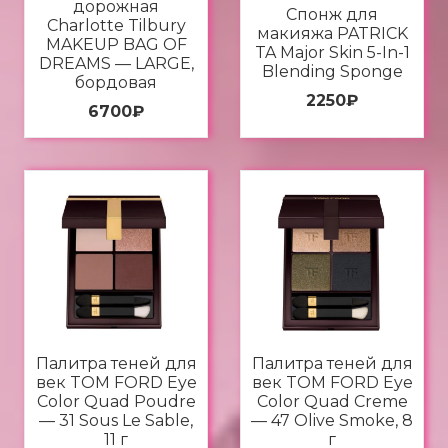
дорожная
Спонж для
Charlotte Tilbury
макияжа PATRICK
MAKEUP BAG OF
TA Major Skin 5-In-1
DREAMS — LARGE,
Blending Sponge
бордовая
2250
₽
6700
₽
Палитра теней для
Палитра теней для
век TOM FORD Eye
век TOM FORD Eye
Color Quad Poudre
Color Quad Creme
— 31 Sous Le Sable,
— 47 Olive Smoke, 8
11 г
г