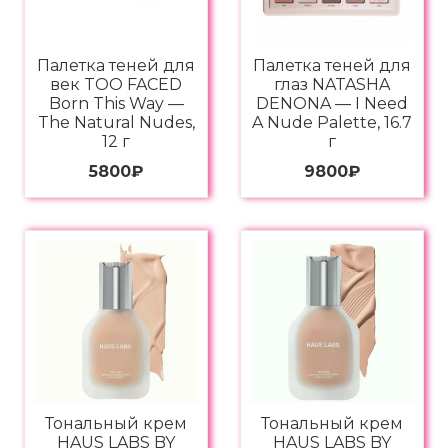
Палетка теней для
Палетка теней для
век TOO FACED
глаз NATASHA
Born This Way —
DENONA — I Need
The Natural Nudes,
A Nude Palette, 16.7
12 г
г
5800
₽
9800
₽
Тональный крем
Тональный крем
HAUS LABS BY
HAUS LABS BY