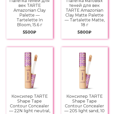
Палетка теней для
Палетка матовых
век TARTE
теней для век
Amazonian Clay
TARTE Amazonian
Palette —
Clay Matte Palette
Tartelette In
— Tartalette Matte,
Bloom, 15.6 г
18 г
5500
₽
5800
₽
Консилер TARTE
Консилер TARTE
Shape Tape
Shape Tape
Contour Concealer
Contour Concealer
— 22N light neutral,
— 20S light sand, 10