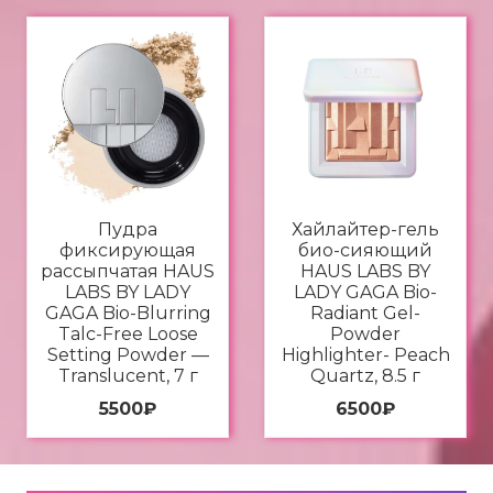
Пудра
Хайлайтер-гель
фиксирующая
био-сияющий
рассыпчатая HAUS
HAUS LABS BY
LABS BY LADY
LADY GAGA Bio-
GAGA Bio-Blurring
Radiant Gel-
Talc-Free Loose
Powder
Setting Powder —
Highlighter- Peach
Translucent, 7 г
Quartz, 8.5 г
5500
₽
6500
₽