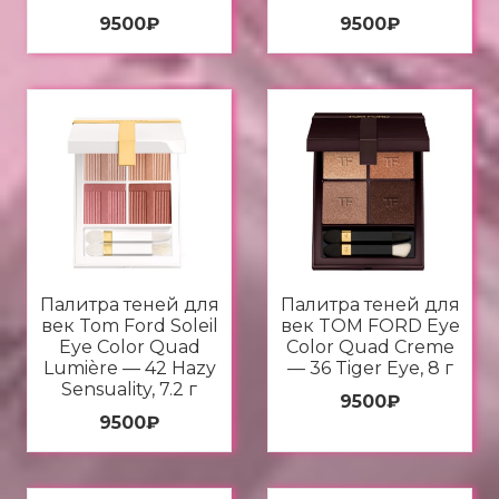
9500
₽
9500
₽
Палитра теней для
Палитра теней для
век Tom Ford Soleil
век TOM FORD Eye
Eye Color Quad
Color Quad Creme
Lumière — 42 Hazy
— 36 Tiger Eye, 8 г
Sensuality, 7.2 г
9500
₽
9500
₽