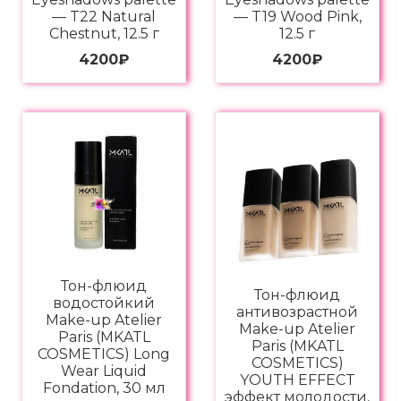
— T22 Natural
— T19 Wood Pink,
Chestnut, 12.5 г
12.5 г
4200
₽
4200
₽
Тон-флюид
Тон-флюид
водостойкий
антивозрастной
Make-up Atelier
Make-up Atelier
Paris (MKATL
Paris (MKATL
COSMETICS) Long
COSMETICS)
Wear Liquid
YOUTH EFFECT
Fondation, 30 мл
эффект молодости,