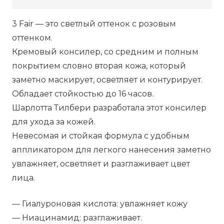
Concealer
3 Fair — это светлый оттенок с розовым
-
оттенком.
3
Кремовый консилер, со средним и полным
Fair,
покрытием словно вторая кожа, который
7.2
заметно маскирует, осветляет и контурирует.
г
Обладает стойкостью до 16 часов.
Шарлотта Тилбери разработала этот консилер
для ухода за кожей.
Невесомая и стойкая формула с удобным
аппликатором для легкого нанесения заметно
увлажняет, осветляет и разглаживает цвет
лица.
— Гиалуроновая кислота: увлажняет кожу
— Ниацинамид: разглаживает.