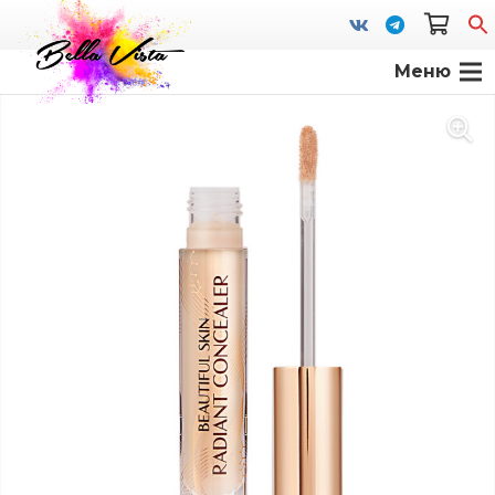
Меню
S
fo