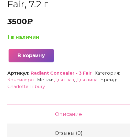
Fair, 7.2 г
3500
₽
1 в наличии
В корзину
Количество
товара
Артикул:
Radiant Concealer - 3 Fair
Категория:
Консилер
Консилеры
Метки:
Для глаз
,
Для лица
Бренд:
кремовый
Charlotte Tilbury
увлажняющий
Charlotte
Tilbury
Описание
Beautiful
Skin
Отзывы (0)
Radiant