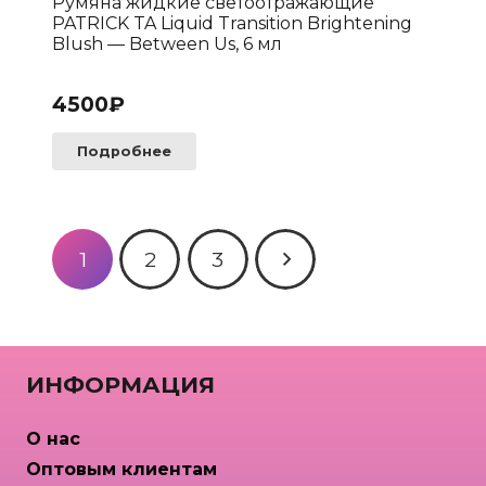
Румяна жидкие светоотражающие
PATRICK TA Liquid Transition Brightening
Blush — Between Us, 6 мл
4500
₽
Подробнее
Пагинация
1
2
3
записей
ИНФОРМАЦИЯ
О нас
Оптовым клиентам