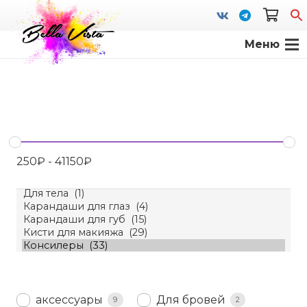
Меню
S
fo
250
₽
-
41150
₽
аксессуары
Для бровей
9
2