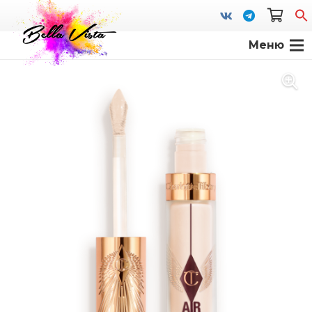
Меню
S
fo