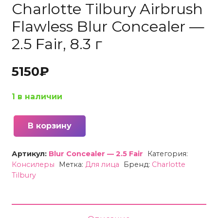
Charlotte Tilbury Airbrush
Flawless Blur Concealer —
2.5 Fair, 8.3 г
5150
₽
1 в наличии
В корзину
Количество
товара
Артикул:
Blur Concealer — 2.5 Fair
Категория:
Консилер
Консилеры
Метка:
Для лица
Бренд:
Charlotte
стойкий
Tilbury
Charlotte
Tilbury
Airbrush