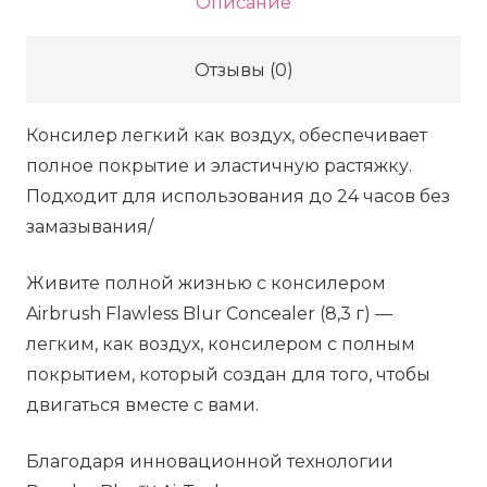
Описание
Flawless
Blur
Отзывы (0)
Concealer
—
Консилер легкий как воздух, обеспечивает
2.5
полное покрытие и эластичную растяжку.
Fair,
Подходит для использования до 24 часов без
8.3
замазывания/
г
Живите полной жизнью с консилером
Airbrush Flawless Blur Concealer (8,3 г) —
легким, как воздух, консилером с полным
покрытием, который создан для того, чтобы
двигаться вместе с вами.
Благодаря инновационной технологии