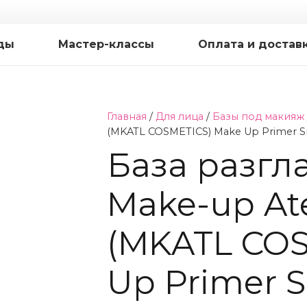
ды
Мастер-классы
Оплата и достав
Главная
/
Для лица
/
Базы под макияж
(MKATL COSMETICS) Make Up Primer S
База разг
Make-up Ate
(MKATL COS
Up Primer 