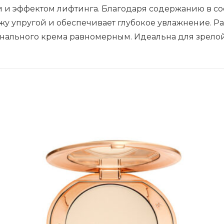
 и эффектом лифтинга. Благодаря содержанию в сос
Make
жу упругой и обеспечивает глубокое увлажнение. Р
Up
нального крема равномерным. Идеальна для зрелой
Primer
Smoothing
-
BASEL,
30
мл