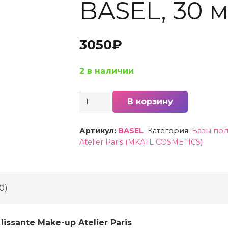
BASEL, 30 
3050
₽
2 в наличии
Количество
В корзину
товара
База
Артикул:
BASEL
Категория:
Базы по
разглаживающая
Atelier Paris (MKATL COSMETICS)
Make-
up
Atelier
0)
Paris
(MKATL
ssante Make-up Atelier Paris
COSMETICS)