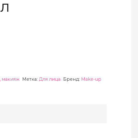
мл
д макияж
Метка:
Для лица
Бренд:
Make-up