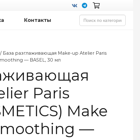
Search
ка
Контакты
for:
/ База разглаживающая Make-up Atelier Paris
moothing — BASEL, 30 мл
лаживающая
lier Paris
METICS) Make
Smoothing —