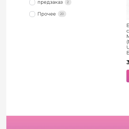
предзаказ
2
Прочее
20
M
U
B