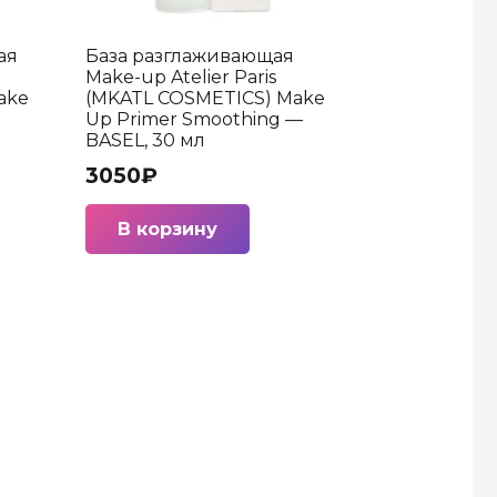
ая
База разглаживающая
Make-up Atelier Paris
ake
(MKATL COSMETICS) Make
Up Primer Smoothing —
BASEL, 30 мл
3050
₽
В корзину