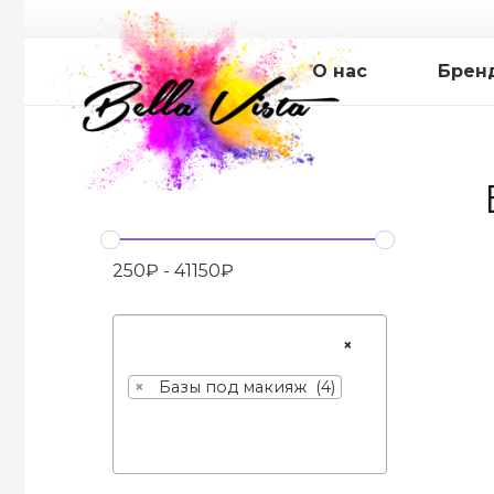
О нас
Брен
250
₽
-
41150
₽
×
×
Базы под макияж (4)