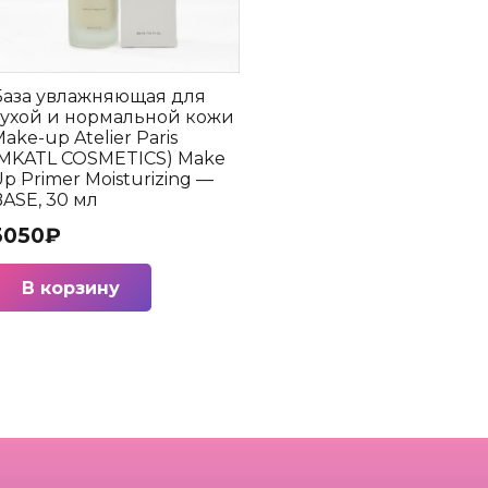
База увлажняющая для
сухой и нормальной кожи
ake-up Atelier Paris
(MKATL COSMETICS) Make
p Primer Moisturizing —
ASE, 30 мл
3050
₽
В корзину