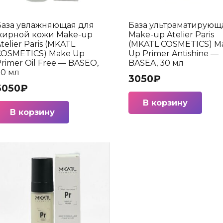
База увлажняющая для
База ультраматирующ
жирной кожи Make-up
Make-up Atelier Paris
telier Paris (MKATL
(MKATL COSMETICS) M
COSMETICS) Make Up
Up Primer Antishine —
rimer Oil Free — BASEO,
BASEA, 30 мл
30 мл
3050
₽
3050
₽
В корзину
В корзину