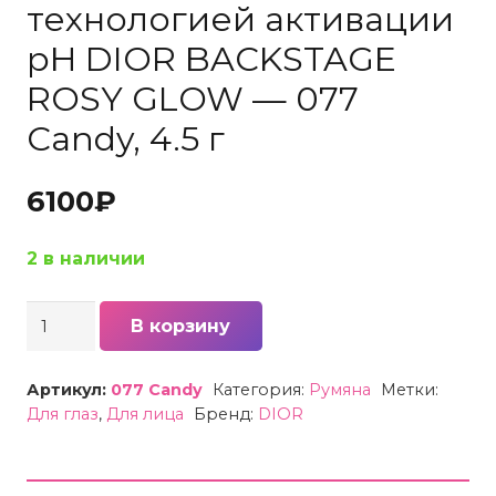
технологией активации
pH DIOR BACKSTAGE
ROSY GLOW — 077
Candy, 4.5 г
6100
₽
2 в наличии
Количество
В корзину
товара
Румяна
Артикул:
077 Candy
Категория:
Румяна
Метки:
пудровые
Для глаз
,
Для лица
Бренд:
DIOR
с
технологией