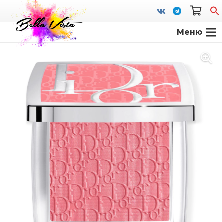
Меню
S
fo