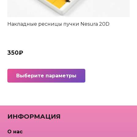
Накладные ресницы пучки Nesura 20D
350
₽
Этот
Выберите параметры
товар
имеет
несколько
вариаций.
Опции
ИНФОРМАЦИЯ
можно
выбрать
О нас