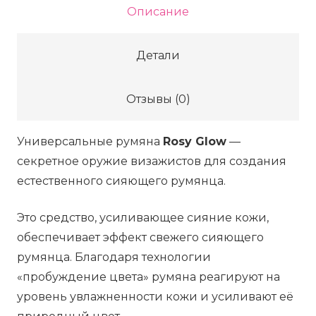
активации
Описание
pH
DIOR
Детали
BACKSTAGE
ROSY
Отзывы (0)
GLOW
-
Универсальные румяна
Rosy Glow
—
077
секретное оружие визажистов для создания
Candy,
естественного сияющего румянца.
4.5
г
Это средство, усиливающее сияние кожи,
обеспечивает эффект свежего сияющего
румянца. Благодаря технологии
«пробуждение цвета» румяна реагируют на
уровень увлажненности кожи и усиливают её