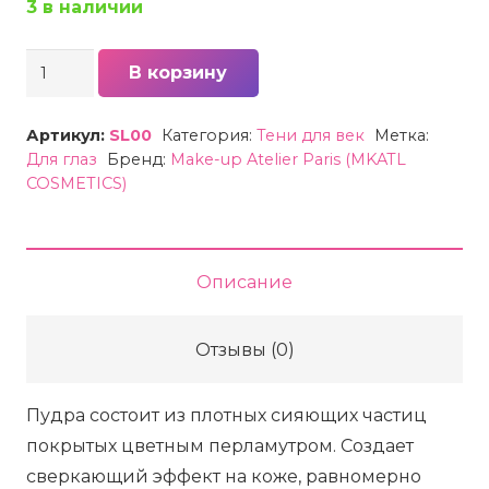
3 в наличии
Количество
В корзину
товара
Мерцающая
Артикул:
SL00
Категория:
Тени для век
Метка:
пудра
Для глаз
Бренд:
Make-up Atelier Paris (MKATL
COSMETICS)
из
слюды
Make-
up
Описание
Atelier
Paris
Отзывы (0)
(MKATL
COSMETICS)
Пудра состоит из плотных сияющих частиц
Starlight
покрытых цветным перламутром. Создает
-
сверкающий эффект на коже, равномерно