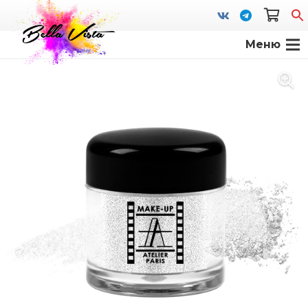
Меню
S
fo