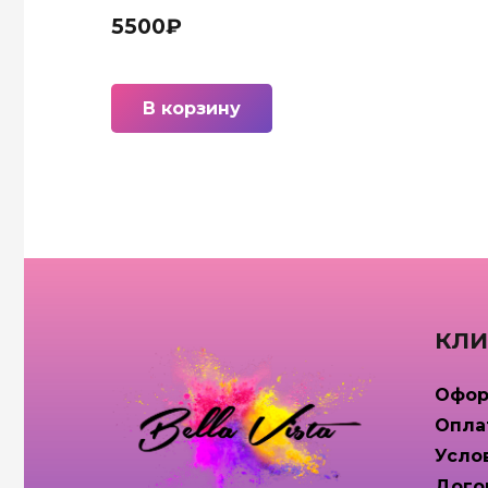
5500
₽
В корзину
КЛИ
Офор
Опла
Усло
Дого