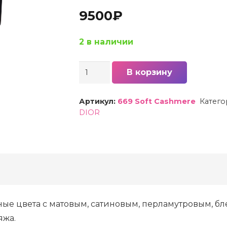
9500
₽
2 в наличии
Количество
В корзину
товара
Палитра
Артикул:
669 Soft Cashmere
Катего
теней
DIOR
для
глаз
5
цветов
DIOR
DIORSHOW
дные цвета с матовым, сатиновым, перламутровым,
5
яжа.
COULEURS