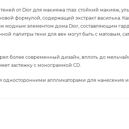
-
 теней от Dior для макияжа глаз: стойкий макияж, у
669
с новой формулой, содержащей экстракт василька. К
Soft
вым модным элементом дома Dior, составляющим гард
Cashmere,
ранной палитры тени для век могут быть с матовым,
7
г
обрел более современный дизайн, вплоть до мельчай
меет застежку с монограммой CD.
умя односторонними аппликаторами для нанесения и