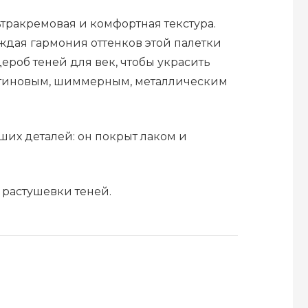
льтракремовая и комфортная текстура.
аждая гармония оттенков этой палетки
ероб теней для век, чтобы украсить
 сатиновым, шиммерным, металлическим
ших деталей: он покрыт лаком и
 растушевки теней.