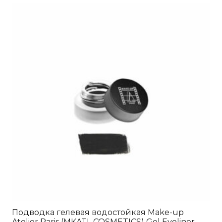
Подводка гелевая водостойкая Make-up
Atelier Paris (MKATL COSMETICS) Gel Eyeliner —