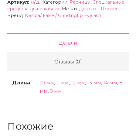
Артикул:
Н/Д
Категории:
Ресницы
,
Специальные
ресницы
средства для макияжа
Метки:
Для глаз
,
Прочее
Бренд:
Nesura/ False / Grindingtip Eyelash
пучки
Nesura
20D
Детали
Отзывы (0)
Длина
10 мм
,
11 мм
,
12 мм
,
13 мм
,
14 мм
,
8
мм
,
9 мм
Похожие