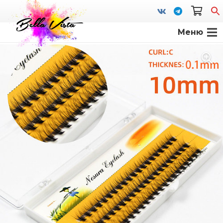
Меню
S
fo