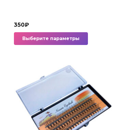
350
₽
Этот
Выберите параметры
товар
имеет
несколько
вариаций.
Опции
можно
выбрать
на
странице
товара.