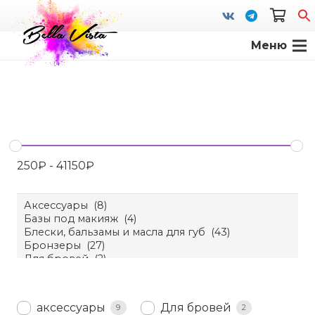
Меню
S
fo
250
₽
-
41150
₽
аксессуары
Для бровей
9
2