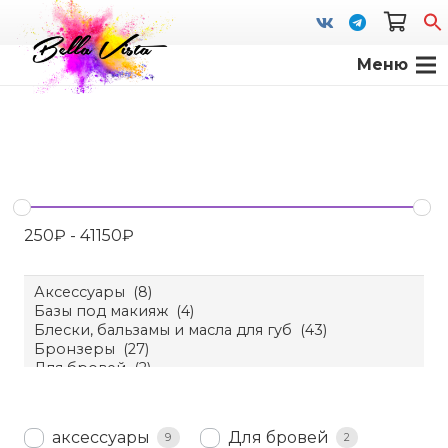
Меню
S
fo
250
₽
-
41150
₽
аксессуары
Для бровей
9
2