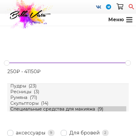
Меню
S
fo
250
₽
-
41150
₽
аксессуары
Для бровей
9
2