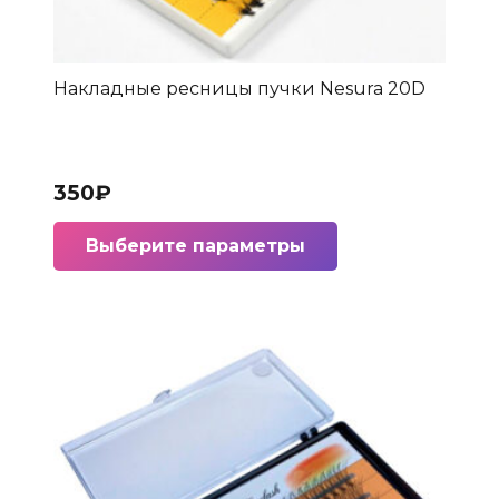
Накладные ресницы пучки Nesura 20D
350
₽
Этот
Выберите параметры
товар
имеет
несколько
вариаций.
Опции
можно
выбрать
на