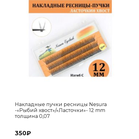
Опции
можно
выбрать
на
странице
товара.
Накладные пучки ресницы Nesura
-«Рыбий хвост»/»Ласточки»- 12 mm
толщина 0,07
350
₽