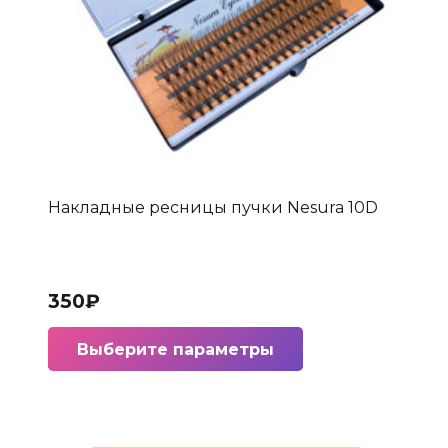
странице
товара.
Накладные ресницы пучки Nesura 10D
350
₽
Этот
Выберите параметры
товар
имеет
несколько
вариаций.