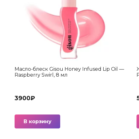
Масло-блеск Gisou Honey Infused Lip Oil —
Raspberry Swirl, 8 мл
P
3900
₽
В корзину