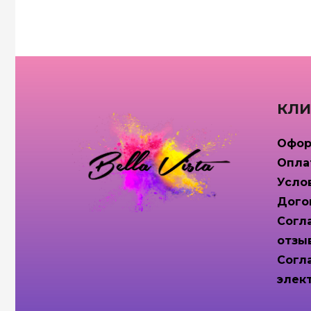
КЛИ
Офор
Опла
Усло
Дого
Согл
отзы
Согл
элек