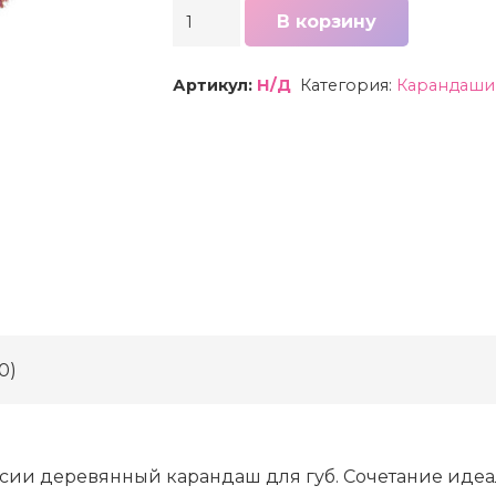
Количество
В корзину
товара
Карандаш
Артикул:
Н/Д
Категория:
Карандаши 
для
губ
Miss
Tais
0)
сии деревянный карандаш для губ. Сочетание иде