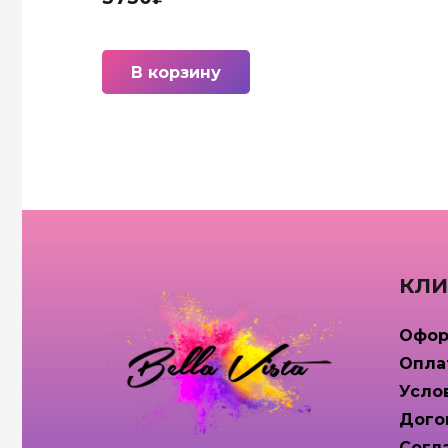
В корзину
КЛИ
Офор
Опла
Усло
Дого
Согл