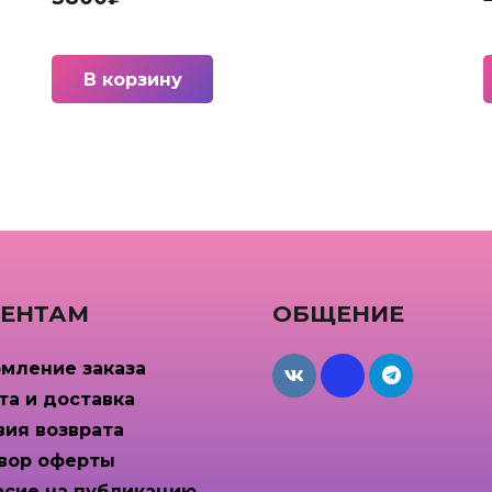
В корзину
ЕНТАМ
ОБЩЕНИЕ
мление заказа
maxcdn
та и доставка
вия возврата
вор оферты
асие на публикацию