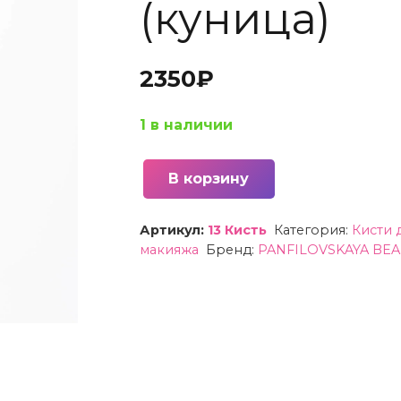
(куница)
2350
₽
1 в наличии
В корзину
Количество
товара
Артикул:
13 Кисть
Категория:
Кисти 
13
макияжа
Бренд:
PANFILOVSKAYA BE
Кисть
в
форме
свечи
для
детальной