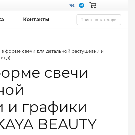
Search
ка
Контакты
for:
ь в форме свечи для детальной растушевки и
ица)
 форме свечи
ной
 и графики
KAYA BEAUTY