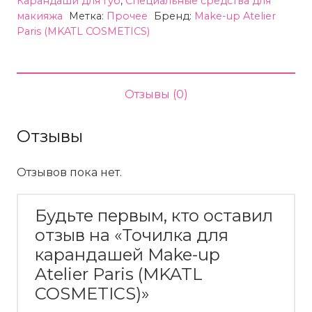
Карандаши для губ
,
Специальные средства для
для
макияжа
Метка:
Прочее
Бренд:
Make-up Atelier
Paris (MKATL COSMETICS)
карандашей
Make-
up
Atelier
Отзывы (0)
Paris
(MKATL
Отзывы
COSMETICS)
Отзывов пока нет.
Будьте первым, кто оставил
отзыв на «Точилка для
карандашей Make-up
Atelier Paris (MKATL
COSMETICS)»