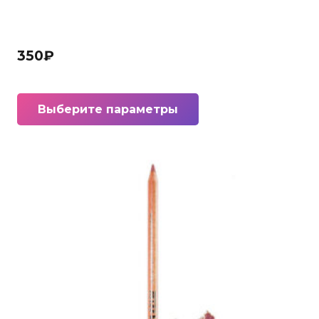
350
₽
Этот
Выберите параметры
товар
имеет
несколько
вариаций.
Опции
можно
выбрать
на
странице
товара.