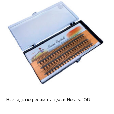
Опции
можно
выбрать
на
странице
товара.
Накладные ресницы пучки Nesura 10D