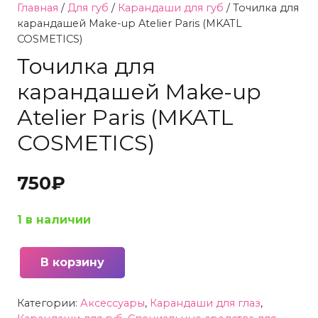
Главная
/
Для губ
/
Карандаши для губ
/ Точилка для
карандашей Make-up Atelier Paris (MKATL
COSMETICS)
Точилка для
карандашей Make-up
Atelier Paris (MKATL
COSMETICS)
750
₽
1 в наличии
В корзину
Количество
товара
Категории:
Аксессуары
,
Карандаши для глаз
,
Точилка