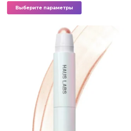
Этот
Выберите параметры
товар
имеет
несколько
вариаций.
Опции
можно
выбрать
на
странице
товара.