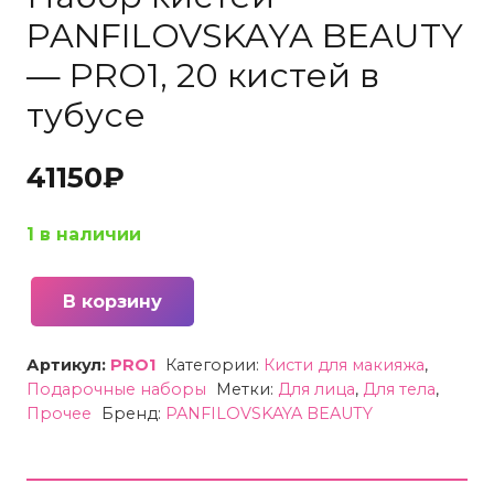
PANFILOVSKAYA BEAUTY
— PRO1, 20 кистей в
тубусе
41150
₽
1 в наличии
В корзину
Количество
товара
Артикул:
PRO1
Категории:
Кисти для макияжа
,
Набор
Подарочные наборы
Метки:
Для лица
,
Для тела
,
кистей
Прочее
Бренд:
PANFILOVSKAYA BEAUTY
PANFILOVSKAYA
BEAUTY