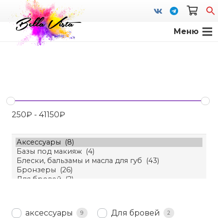
Меню
S
fo
250
₽
-
41150
₽
аксессуары
Для бровей
9
2