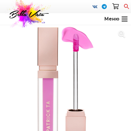
Меню
S
fo