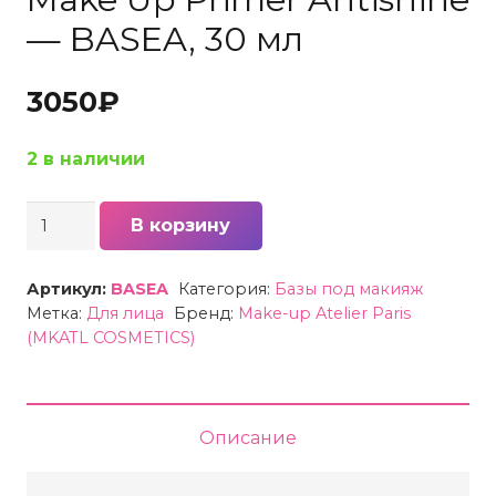
— BASEA, 30 мл
3050
₽
2 в наличии
Количество
В корзину
товара
База
Артикул:
BASEA
Категория:
Базы под макияж
ультраматирующая
Метка:
Для лица
Бренд:
Make-up Atelier Paris
(MKATL COSMETICS)
Make-
up
Atelier
Paris
Описание
(MKATL
COSMETICS)