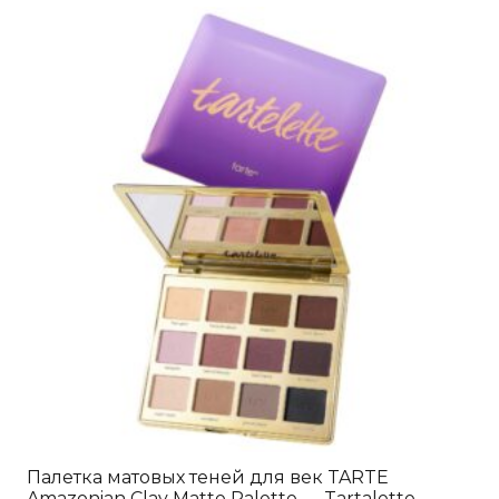
несколько
вариаций.
Опции
можно
выбрать
на
странице
товара.
Палетка матовых теней для век TARTE
Amazonian Clay Matte Palette — Tartalette