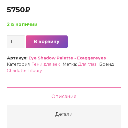
5750
₽
2 в наличии
Количество
В корзину
товара
Тени
Артикул:
Eye Shadow Palette - Exaggereyes
для
Категория:
Тени для век
Метка:
Для глаз
Бренд:
Charlotte Tilbury
век
Charlotte
Tilbury
Bigger
Описание
Brighter
Eyes
Детали
Filter
-