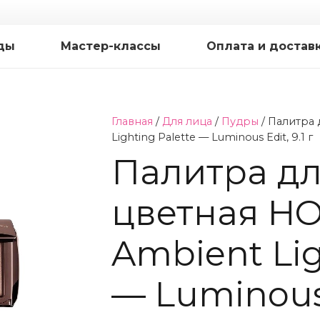
ды
Мастер-классы
Оплата и достав
Главная
/
Для лица
/
Пудры
/ Палитра
Lighting Palette — Luminous Edit, 9.1 г
Палитра дл
цветная H
Ambient Lig
— Luminous E