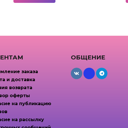
ЕНТАМ
ОБЩЕНИЕ
мление заказа
maxcdn
та и доставка
вия возврата
вор оферты
асие на публикацию
вов
асие на рассылку
тронных сообщений