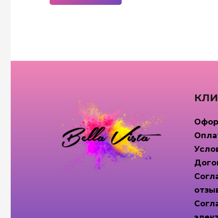
КЛИ
Офор
Опла
Усло
Дого
Согл
отзы
Согл
элек