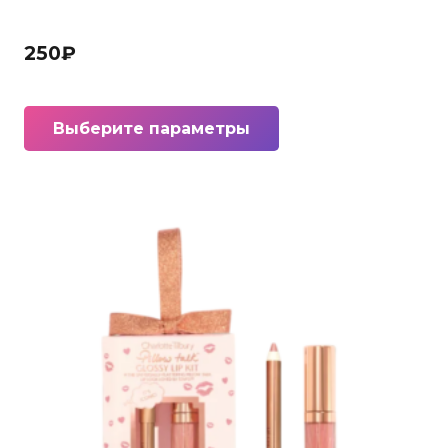
250
₽
Этот
Выберите параметры
товар
имеет
несколько
вариаций.
Опции
можно
выбрать
на
странице
товара.