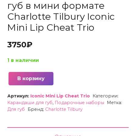
губ в мини формате
Charlotte Tilbury Iconic
Mini Lip Cheat Trio
3750
₽
1 в наличии
В корзину
Количество
товара
Артикул:
Iconic Mini Lip Cheat Trio
Категории:
Набор
Карандаши для губ
,
Подарочные наборы
Метка:
карандашей
Для губ
Бренд:
Charlotte Tilbury
для
губ
в