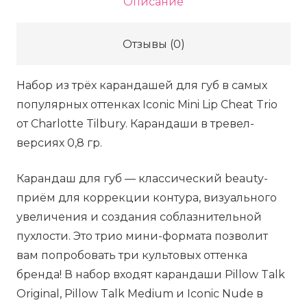
Описание
мини
формате
Отзывы (0)
Charlotte
Tilbury
Набор из трёх карандашей для губ в самых
Iconic
популярных оттенках Iconic Mini Lip Cheat Trio
Mini
от Charlotte Tilbury. Карандаши в тревел-
Lip
версиях 0,8 гр.
Cheat
Trio
Карандаш для губ — классический beauty-
приём для коррекции контура, визуального
увеличения и создания соблазнительной
пухлости. Это трио мини-формата позволит
вам попробовать три культовых оттенка
бренда! В набор входят карандаши Pillow Talk
Original, Pillow Talk Medium и Iconic Nude в