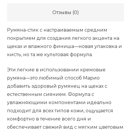
BY
Отзывы (0)
MARIO
Soft
Румяна-стик с настраиваемым средним
Pop
покрытием для создания легкого акцента на
Blush
щеках и влажного финиша—новая упаковка и
Stick
кисть, но та же культовая формула.
-
Earthy
Эти легкие в использовании кремовые
Pink,
румяна—это любимый способ Марио
10.5
добавить здоровый румянец на щеках с
г
естественным сиянием. Формула с
увлажняющими компонентами идеально
подходит для всех типов кожи, ощущается
комфортно в течение всего дня и
обеспечивает свежий вид с мягким цветовым