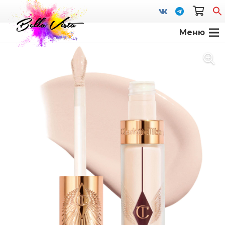
Меню
S
fo