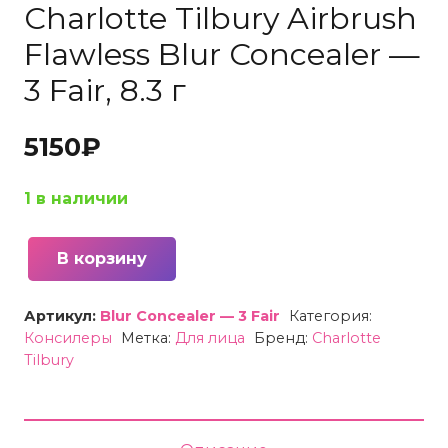
Charlotte Tilbury Airbrush
Flawless Blur Concealer —
3 Fair, 8.3 г
5150
₽
1 в наличии
В корзину
Количество
товара
Артикул:
Blur Concealer — 3 Fair
Категория:
Консилер
Консилеры
Метка:
Для лица
Бренд:
Charlotte
стойкий
Tilbury
Charlotte
Tilbury
Airbrush