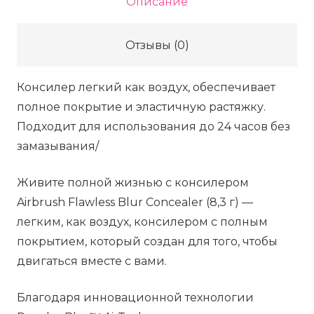
Описание
Flawless
Blur
Отзывы (0)
Concealer
—
Консилер легкий как воздух, обеспечивает
3
полное покрытие и эластичную растяжку.
Fair,
Подходит для использования до 24 часов без
8.3
замазывания/
г
Живите полной жизнью с консилером
Airbrush Flawless Blur Concealer (8,3 г) —
легким, как воздух, консилером с полным
покрытием, который создан для того, чтобы
двигаться вместе с вами.
Благодаря инновационной технологии