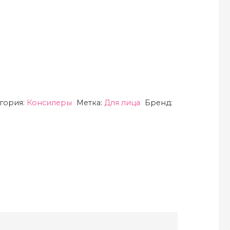
егория:
Консилеры
Метка:
Для лица
Бренд: