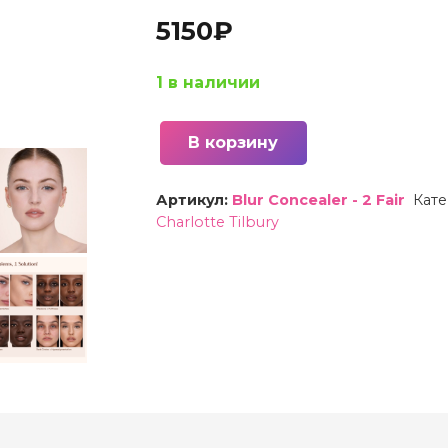
5150
₽
1 в наличии
В корзину
Количество
товара
Артикул:
Blur Concealer - 2 Fair
Кат
Консилер
Charlotte Tilbury
стойкий
Charlotte
Tilbury
Airbrush
Flawless
Blur
Concealer
-