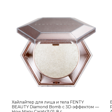
Хайлайтер для лица и тела FENTY
BEAUTY Diamond Bomb с 3D-эффектом —
How Many Carats?! 01, 8 г