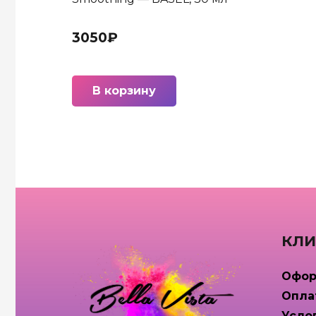
3050
₽
В корзину
КЛИ
Офор
Опла
Усло