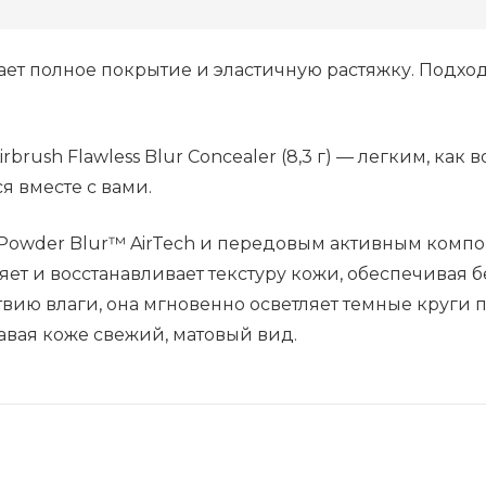
2
Fair,
ает полное покрытие и эластичную растяжку. Подход
8.3
г
rush Flawless Blur Concealer (8,3 г) — легким, как
я вместе с вами.
owder Blur™ AirTech и передовым активным компон
ет и восстанавливает текстуру кожи, обеспечивая б
вию влаги, она мгновенно осветляет темные круги п
давая коже свежий, матовый вид.