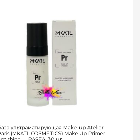
База ультраматирующая Make-up Atelier
Paris (MKATL COSMETICS) Make Up Primer
Antishine — BASEA, 30 мл