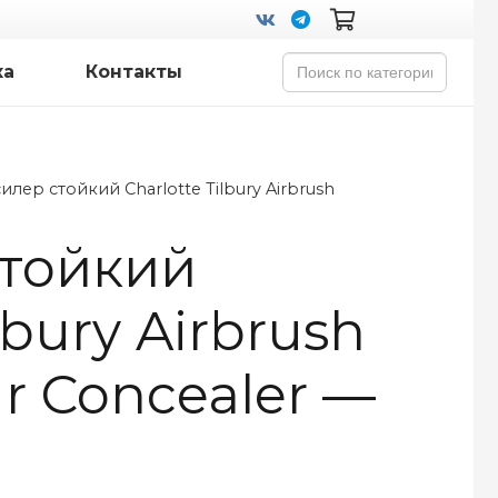
Search
ка
Контакты
for:
илер стойкий Charlotte Tilbury Airbrush
стойкий
lbury Airbrush
ur Concealer —