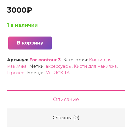
3000
₽
1 в наличии
В корзину
Количество
товара
Артикул:
For contour 3
Категория:
Кисти для
Кисть
макияжа
Метки:
аксессуары
,
Кисти для макияжа
,
для
Прочее
Бренд:
PATRICK TA
контурирования
Patrick
Ta
Описание
Precision
Sculpting
Отзывы (0)
Brush
-