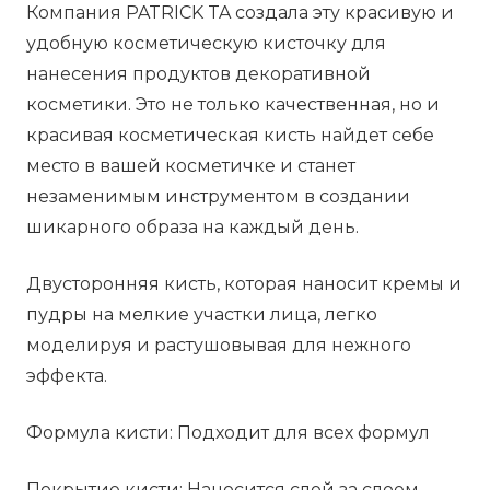
Компания PATRICK TA создала эту красивую и
For
удобную косметическую кисточку для
contour
нанесения продуктов декоративной
3
косметики. Это не только качественная, но и
красивая косметическая кисть найдет себе
место в вашей косметичке и станет
незаменимым инструментом в создании
шикарного образа на каждый день.
Двусторонняя кисть, которая наносит кремы и
пудры на мелкие участки лица, легко
моделируя и растушовывая для нежного
эффекта.
Формула кисти: Подходит для всех формул
Покрытие кисти: Наносится слой за слоем