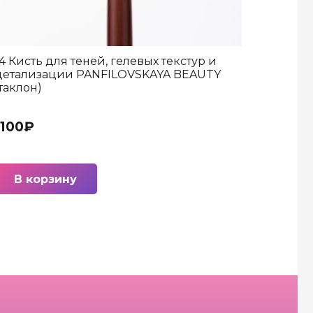
14 Кисть для теней, гелевых текстур и
детализации PANFILOVSKAYA BEAUTY
(таклон)
1100
₽
В корзину