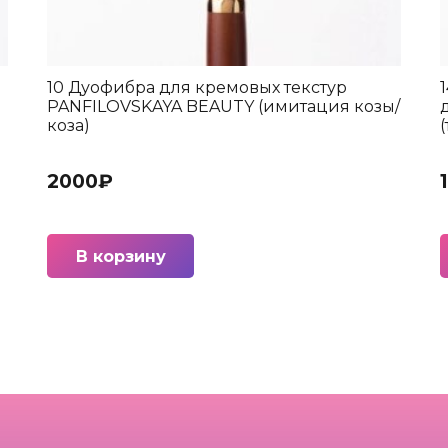
10 Дуофибра для кремовых текстур
ы
PANFILOVSKAYA BEAUTY (имитация козы/
коза)
2000
₽
В корзину