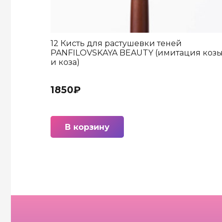
12 Кисть для растушевки теней
PANFILOVSKAYA BEAUTY (имитация коз
и коза)
1850
₽
В корзину