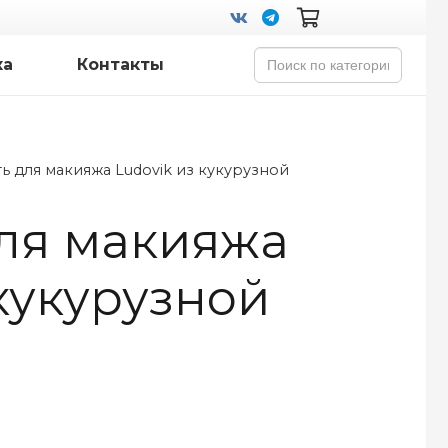
Search
ка
Контакты
for:
ть для макияжа Ludovik из кукурузной
для макияжа
 кукурузной