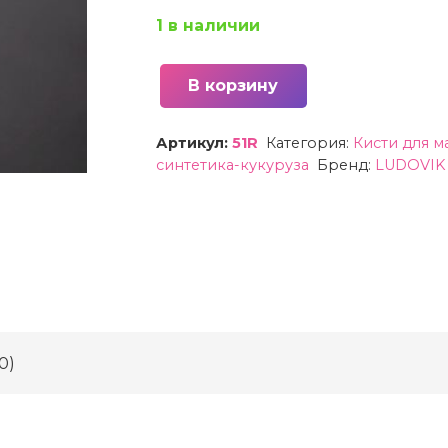
1 в наличии
В корзину
Количество
товара
Артикул:
51R
Категория:
Кисти для м
51R
синтетика-кукуруза
Бренд:
LUDOVIK 
Киcть
для
макияжа
Ludovik
из
кукурузной
синтетики
0)