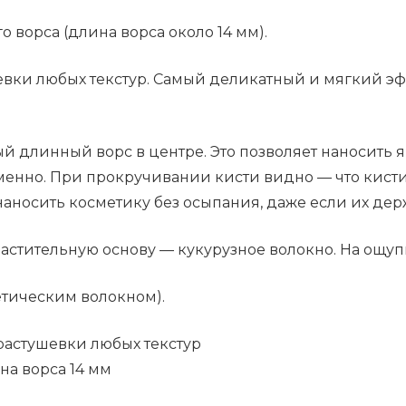
о ворса (длина ворса около 14 мм).
евки любых текстур. Самый деликатный и мягкий эф
ый длинный ворс в центре. Это позволяет наносить
енно. При прокручивании кисти видно — что кисти 
 наносить косметику без осыпания, даже если их де
астительную основу — кукурузное волокно. На ощупь 
етическим волокном).
растушевки любых текстур
на ворса 14 мм