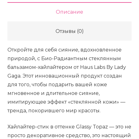
BY
Описание
LADY
GAGA
Отзывы (0)
Bio-
Radiant
Откройте для себя сияние, вдохновленное
Glassy
природой, с Био-Радиантным стеклянным
Balm
бальзамом-хайлайтером от Haus Labs By Lady
Highlighter
Gaga. Этот инновационный продукт создан
Stick
для того, чтобы подарить вашей коже
-
мгновенное и длительное сияние,
Glassy
имитирующее эффект «стеклянной кожи» —
Opal,
тренда, покорившего мир красоты.
3
г
Хайлайтер-стик в оттенке Glassy Topaz — это не
просто декоративное средство, это настоящий