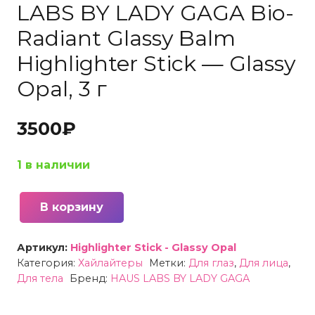
LABS BY LADY GAGA Bio-
Radiant Glassy Balm
Highlighter Stick — Glassy
Opal, 3 г
3500
₽
1 в наличии
В корзину
Количество
товара
Артикул:
Highlighter Stick - Glassy Opal
Хайлайтер
Категория:
Хайлайтеры
Метки:
Для глаз
,
Для лица
,
стик
Для тела
Бренд:
HAUS LABS BY LADY GAGA
HAUS
LABS