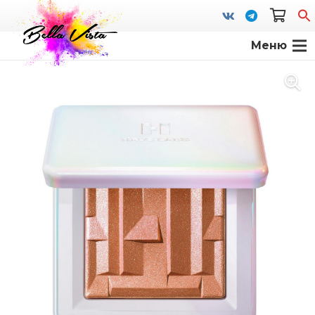
Меню
S
fo