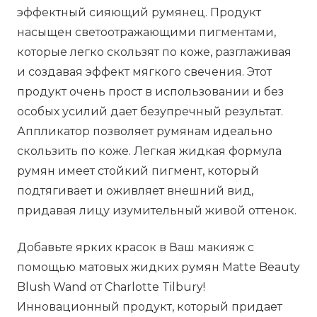
эффектный сияющий румянец. Продукт
-
насыщен светоотражающими пигментами,
Pillow
которые легко скользят по коже, разглаживая
Talk,
и создавая эффект мягкого свечения. Этот
12
продукт очень прост в использовании и без
мл
особых усилий дает безупречный результат.
Аппликатор позволяет румянам идеально
скользить по коже. Легкая жидкая формула
румян имеет стойкий пигмент, который
подтягивает и оживляет внешний вид,
придавая лицу изумительный живой оттенок.
Добавьте ярких красок в Ваш макияж с
помощью матовых жидких румян Matte Beauty
Blush Wand от Charlotte Tilbury!
Инновационный продукт, который придает