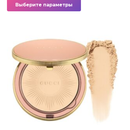
Выберите параметры
товар
имеет
несколько
вариаций.
Опции
можно
выбрать
на
странице
товара.