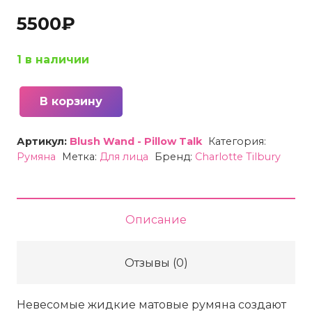
5500
₽
1 в наличии
В корзину
Количество
товара
Артикул:
Blush Wand - Pillow Talk
Категория:
Румяна
Румяна
Метка:
Для лица
Бренд:
Charlotte Tilbury
жидкие
матовые
Charlotte
Описание
Tilbury
Matte
Отзывы (0)
Beauty
Blush
Невесомые жидкие матовые румяна создают
Wand