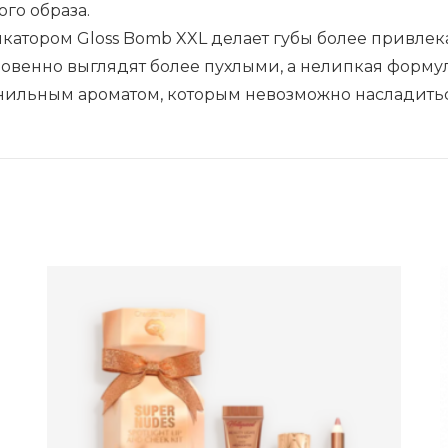
го образа.
атором Gloss Bomb XXL делает губы более привлека
новенно выглядят более пухлыми, а нелипкая форму
нильным ароматом, которым невозможно насладитьс