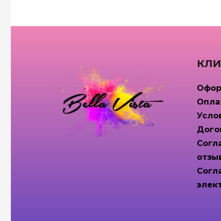
КЛИ
Офор
Опла
Усло
Дого
Согл
отзы
Согл
элек