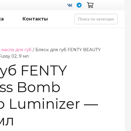
Search
ка
Контакты
for:
 масла для губ
/ Блеск для губ FENTY BEAUTY
ussy 02, 9 мл
губ FENTY
oss Bomb
ip Luminizer —
мл