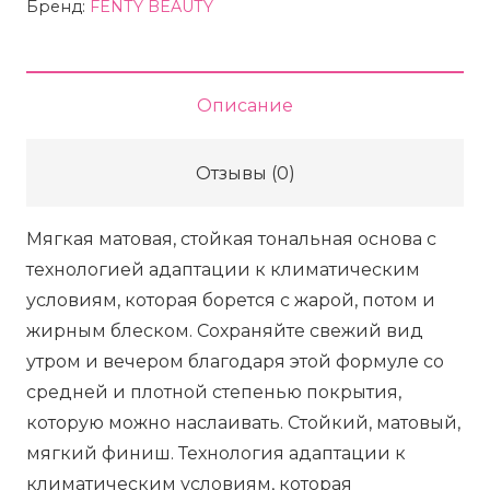
крем
Бренд:
FENTY BEAUTY
матирующий
FENTY
BEAUTY
Описание
Pro
Filt'r
Отзывы (0)
Soft
Matte
Мягкая матовая, стойкая тональная основа с
Longwear
технологией адаптации к климатическим
Foundation
условиям, которая борется с жарой, потом и
-
жирным блеском. Сохраняйте свежий вид
170
утром и вечером благодаря этой формуле со
Cool
средней и плотной степенью покрытия,
Pink,
которую можно наслаивать. Стойкий, матовый,
32
мягкий финиш. Технология адаптации к
мл
климатическим условиям, которая