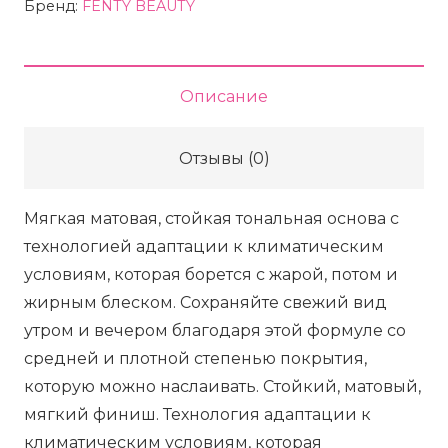
крем
Бренд:
FENTY BEAUTY
матирующий
FENTY
BEAUTY
Описание
Pro
Filt'r
Отзывы (0)
Soft
Matte
Мягкая матовая, стойкая тональная основа с
Longwear
технологией адаптации к климатическим
Foundation
условиям, которая борется с жарой, потом и
-
жирным блеском. Сохраняйте свежий вид
150
утром и вечером благодаря этой формуле со
Neutral,
средней и плотной степенью покрытия,
32
которую можно наслаивать. Стойкий, матовый,
мл
мягкий финиш. Технология адаптации к
климатическим условиям, которая