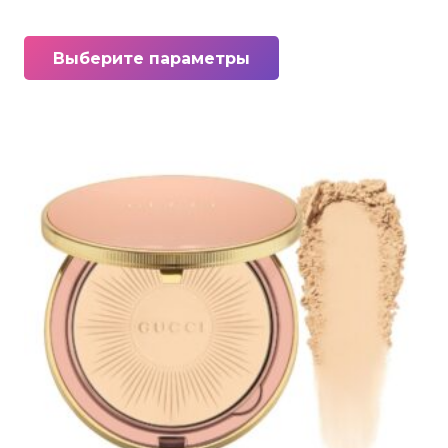
Этот
Выберите параметры
товар
имеет
несколько
вариаций.
Опции
можно
выбрать
на
странице
товара.