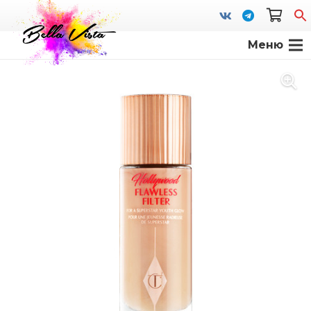
Меню
S
fo