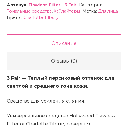
товара
Артикул:
Flawless Filter - 3 Fair
Категории:
Тон-
Тональные средства
,
Хайлайтеры
Метка:
Для лица
хайлайтер
Бренд:
Charlotte Tilbury
сияющий
Charlotte
Tilbury
Описание
Hollywood
Flawless
Отзывы (0)
Filter
-
3 Fair — Теплый персиковый оттенок для
3
светлой и среднего тона кожи.
Fair,
30
Средство для усиления сияния.
мл
Универсальное средство Hollywood Flawless
Filter от Charlotte Tilbury совершил