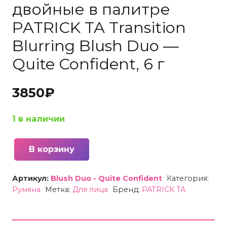
двойные в палитре
PATRICK TA Transition
Blurring Blush Duo —
Quite Confident, 6 г
3850
₽
1 в наличии
В корзину
Количество
товара
Артикул:
Blush Duo - Quite Confident
Категория:
Румяна
Румяна
Метка:
Для лица
Бренд:
PATRICK TA
в
мини
формате