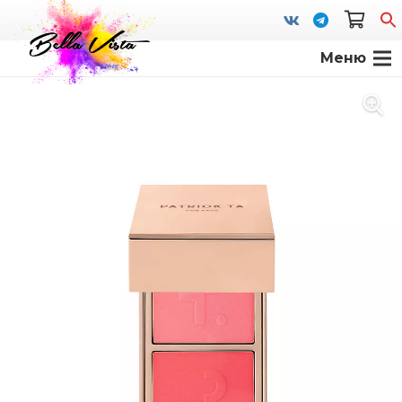
Меню
S
fo