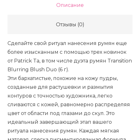
Описание
двойные
в
Отзывы (0)
палитре
PATRICK
Сделайте свой ритуал нанесения румян еще
TA
более изысканным с помощью трех новинок
Transition
от Patrick Ta, в том числе дуэта румян Transition
Blurring
Blurring Blush Duo (6 г).
Blush
Эти бархатистые, похожие на кожу пудры,
Duo
созданные для растушевки и размытия
-
контуров с точностью художника, легко
Quite
сливаются с кожей, равномерно распределяя
Confident,
цвет от области под глазами до скул. Это
6
идеальный завершающий этап вашего
г
ритуала нанесения румян. Каждая мягкая
матовая, слегка пигментированная формула