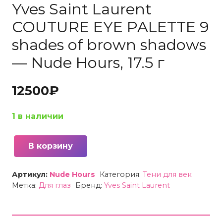
Yves Saint Laurent
COUTURE EYE PALETTE 9
shades of brown shadows
— Nude Hours, 17.5 г
12500
₽
1 в наличии
В корзину
Количество
товара
Артикул:
Nude Hours
Категория:
Тени для век
Палитра
Метка:
Для глаз
Бренд:
Yves Saint Laurent
теней
для
глаз