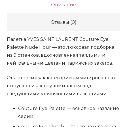
Описание
Yves
Saint
Отзывы (0)
Laurent
COUTURE
Палетка YVES SAINT LAURENT Couture Eye
EYE
Palette Nude Hour — это люксовая подборка
PALETTE
из 9 оттенков, вдохновленная теплыми и
9
нейтральными цветами парижских закатов.
shades
of
Она относится к категории лимитированных
brown
выпусков и часто упоминается под
shadows
следующими уточняющими названиями:
-
Nude
Couture Eye Palette — основное название
Hours,
серии.
17.5
Couture Eye Clutch — так её называют из-
г