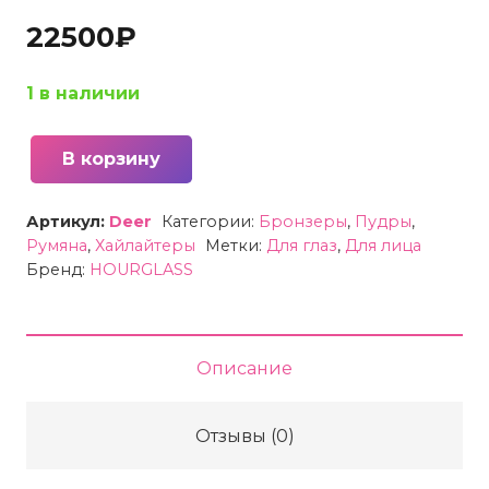
22500
₽
1 в наличии
В корзину
Количество
товара
Артикул:
Deer
Категории:
Бронзеры
,
Пудры
,
Палитра
Румяна
,
Хайлайтеры
Метки:
Для глаз
,
Для лица
для
Бренд:
HOURGLASS
лица
6-
цветная
Описание
HOURGLASS
Ambient
Отзывы (0)
Lighting
Edit