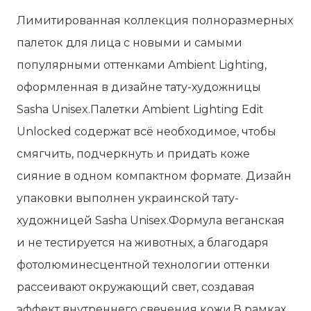
Unlocked
Лимитированная коллекция полноразмерных
-
палеток для лица с новыми и самыми
Deer,
популярными оттенками Ambient Lighting,
8.4
оформленная в дизайне тату-художницы
г
Sasha Unisex.Палетки Ambient Lighting Edit
Unlocked содержат всё необходимое, чтобы
смягчить, подчеркнуть и придать коже
сияние в одном компактном формате. Дизайн
упаковки выполнен украинской тату-
художницей Sasha Unisex.Формула веганская
и не тестируется на животных, а благодаря
фотолюминесцентной технологии оттенки
рассеивают окружающий свет, создавая
эффект внутреннего свечения кожи.В рамках