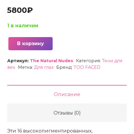
5800
₽
1 в наличии
В корзину
Количество
товара
Артикул:
The Natural Nudes
Категория:
Тени для
Палетка
век
Метка:
Для глаз
Бренд:
TOO FACED
теней
для
век
Описание
TOO
FACED
Отзывы (0)
Born
This
Эти 16 высокопигментированных,
Way