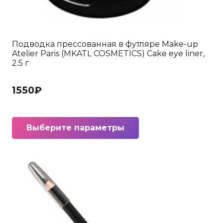
Подводка прессованная в футляре Make-up
Atelier Paris (MKATL COSMETICS) Cake eye liner,
2.5 г
1550
₽
Этот
Выберите параметры
товар
имеет
несколько
вариаций.
Опции
можно
выбрать