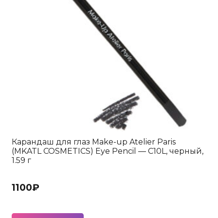
на
странице
товара.
Карандаш для глаз Make-up Atelier Paris
(MKATL COSMETICS) Eye Pencil — С10L, черный,
1.59 г
1100
₽