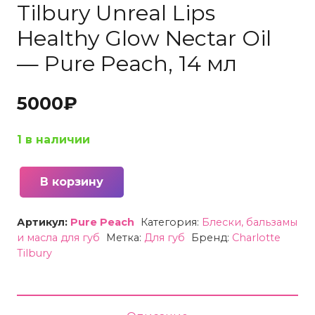
Tilbury Unreal Lips
Healthy Glow Nectar Oil
— Pure Peach, 14 мл
5000
₽
1 в наличии
В корзину
Количество
товара
Артикул:
Pure Peach
Категория:
Блески, бальзамы
Масло
и масла для губ
Метка:
Для губ
Бренд:
Charlotte
для
Tilbury
губ
Charlotte
Tilbury