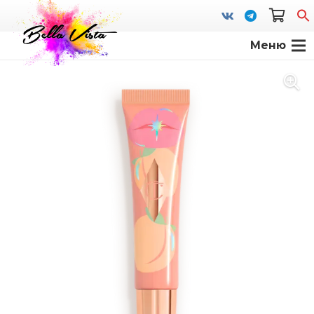
Меню
S
fo