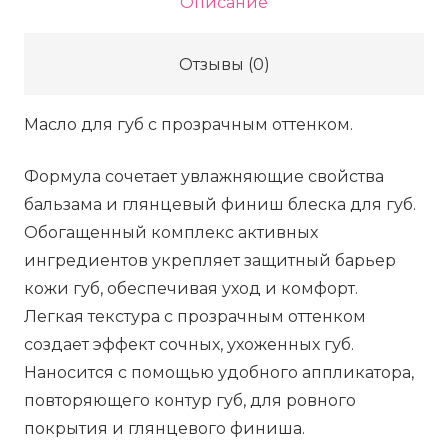
Описание
Unreal
Lips
Отзывы (0)
Healthy
Glow
Масло для губ с прозрачным оттенком.
Nectar
Oil
Формула сочетает увлажняющие свойства
-
бальзама и глянцевый финиш блеска для губ.
Pure
Обогащенный комплекс активных
Peach,
ингредиентов укрепляет защитный барьер
14
кожи губ, обеспечивая уход и комфорт.
мл
Легкая текстура с прозрачным оттенком
создает эффект сочных, ухоженных губ.
Наносится с помощью удобного аппликатора,
повторяющего контур губ, для ровного
покрытия и глянцевого финиша.