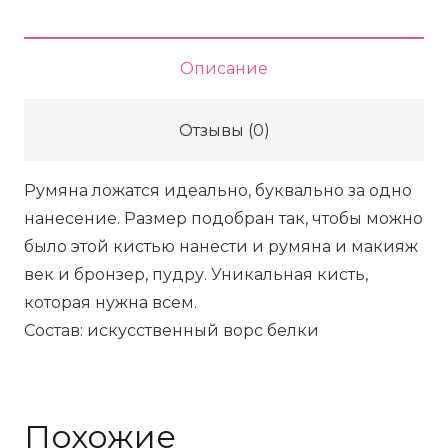
для
румян
PANFILOVSKAYA
Описание
BEAUTY
(искусственный
Отзывы (0)
ворс
белки)
Румяна ложатся идеально, буквально за одно
нанесение. Размер подобран так, чтобы можно
было этой кистью нанести и румяна и макияж
век и бронзер, пудру. Уникальная кисть,
которая нужна всем.
Состав: искусственный ворс белки
Похожие