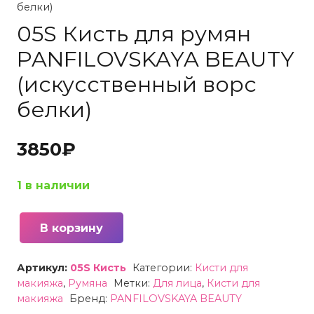
белки)
05S Кисть для румян
PANFILOVSKAYA BEAUTY
(искусственный ворс
белки)
3850
₽
1 в наличии
В корзину
Количество
товара
Артикул:
05S Кисть
Категории:
Кисти для
05S
макияжа
,
Румяна
Метки:
Для лица
,
Кисти для
Кисть
макияжа
Бренд:
PANFILOVSKAYA BEAUTY