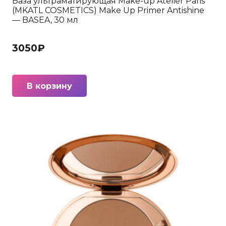
База ультраматирующая Make-up Atelier Paris
(MKATL COSMETICS) Make Up Primer Antishine
— BASEA, 30 мл
3050
₽
В корзину