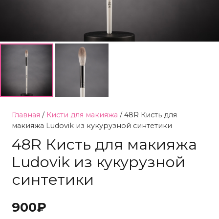
Главная
/
Кисти для макияжа
/ 48R Киcть для
макияжа Ludovik из кукурузной синтетики
48R Киcть для макияжа
Ludovik из кукурузной
синтетики
900
₽