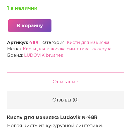
1 в наличии
В корзину
Количество
товара
Артикул:
48R
Категория:
Кисти для макияжа
48R
Метка:
Кисти для макияжа синтетика-кукуруза
Киcть
Бренд:
LUDOVIK brushes
для
макияжа
Ludovik
Описание
из
кукурузной
Отзывы (0)
синтетики
Кисть для макияжа Ludovik №48R
Новая кисть из кукурузной синтетики.