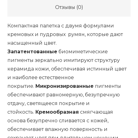
TA
Отзывы (0)
Major
Headlines
Компактная палетка с двумя формулами
Double-
кремовых и пудровых румян, которые дают
Take
насыщенный цвет.
Creme
Запатентованные
биомиметические
&
пигменты зеркально имитируют структуру
Powder
керамида кожи, обеспечивая истинный цвет
Blush
и наиболее естественное
Duo
покрытие.
Микронизированные
пигменты
-
обеспечивают равномерную, безупречную
Soft
отдачу, светящееся покрытие и
Launсh,
стойкость.
Кремообразная
смягчающая
5
основа безупречно сливается с кожей,
г
обеспечивает влажную поверхность и
сухие,
сохраняет цвет при длительном ношении.