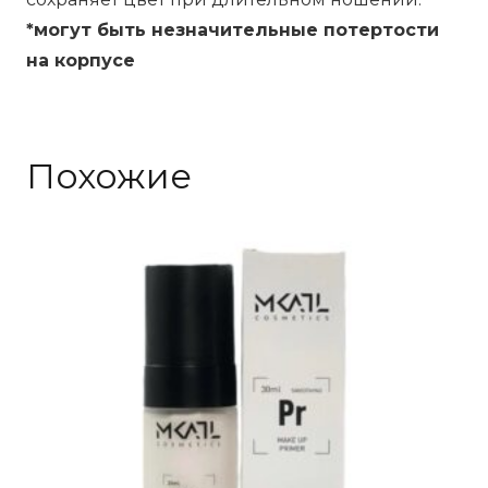
5
*могут быть незначительные потертости
г
на корпусе
кремовые
Похожие