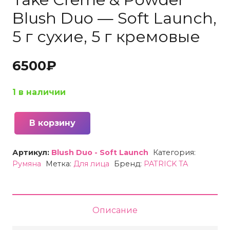
Blush Duo — Soft Launсh,
5 г сухие, 5 г кремовые
6500
₽
1 в наличии
В корзину
Количество
товара
Артикул:
Blush Duo - Soft Launсh
Категория:
Румяна
Румяна
Метка:
Для лица
Бренд:
PATRICK TA
двойные
в
палитре
Описание
PATRICK