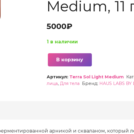
Medium, 11 
5000
₽
1 в наличии
В корзину
Количество
товара
Артикул:
Terra Sol Light Medium
Ка
Бронзер
лица
,
Для тела
Бренд:
HAUS LABS BY
пудровый
HAUS
LABS
BY
LADY
GAGA
ферментированной арникой и скваланом, который ле