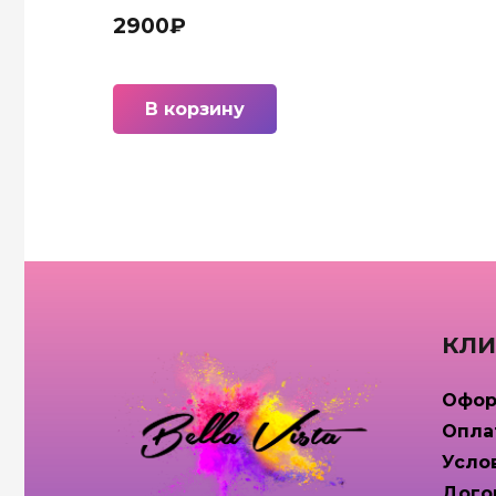
2900
₽
В корзину
КЛИ
Офор
Опла
Усло
Дого