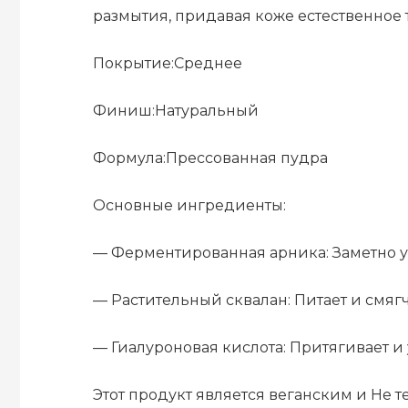
размытия, придавая коже естественное т
Покрытие:Среднее
Финиш:Натуральный
Формула:Прессованная пудра
Основные ингредиенты:
— Ферментированная арника: Заметно 
— Растительный сквалан: Питает и смягч
— Гиалуроновая кислота: Притягивает и
Этот продукт является веганским и Не т