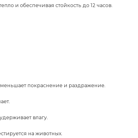
Power
епло и обеспечивая стойкость до 12 часов.
Sculpt
Velvet
Bronzer
-
Terra
Sol
Light
Medium,
11
уменьшает покраснение и раздражение.
г
ает.
 удерживает влагу.
естируется на животных.