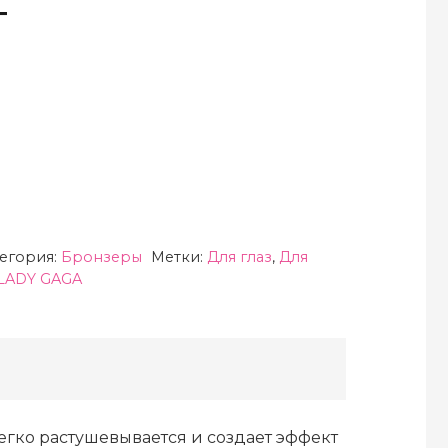
г
тегория:
Бронзеры
Метки:
Для глаз
,
Для
 LADY GAGA
гко растушевывается и создает эффект