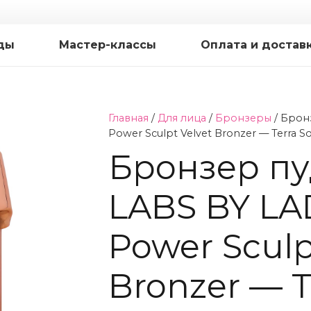
ды
Мастер-классы
Оплата и достав
Главная
/
Для лица
/
Бронзеры
/ Брон
Power Sculpt Velvet Bronzer — Terra Sol
Бронзер п
LABS BY L
Power Sculp
Bronzer — Te