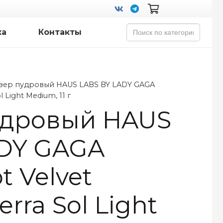
Search
ка
Контакты
for:
зер пудровый HAUS LABS BY LADY GAGA
 Light Medium, 11 г
удровый HAUS
ADY GAGA
t Velvet
rra Sol Light