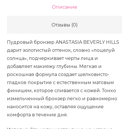
Anastasia
Описание
Beverly
Hills
Отзывы (0)
SMOOTH
BLUR
Пудровый бронзер ANASTASIA BEVERLY HILLS
BRONZER
дарит золотистый оттенок, словно «поцелуй
-
солнца», подчеркивает черты лица и
Golden
добавляет макияжу глубины. Мягкая и
beach
роскошная формула создает шелковисто-
glow,
гладкое покрытие с естественным матовым
10
финишем, которое сливается с кожей. Тонко
г
измельченный бронзер легко и равномерно
наносится на кожу, оставляя ощущение
комфорта в течение дня.