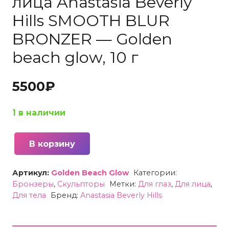
лица Anastasia Beverly
Hills SMOOTH BLUR
BRONZER — Golden
beach glow, 10 г
5500
₽
1 в наличии
В корзину
Количество
товара
Артикул:
Golden Beach Glow
Категории:
Пудровый
Бронзеры
,
Скульпторы
Метки:
Для глаз
,
Для лица
,
бронзер
Для тела
Бренд:
Anastasia Beverly Hills
для
лица