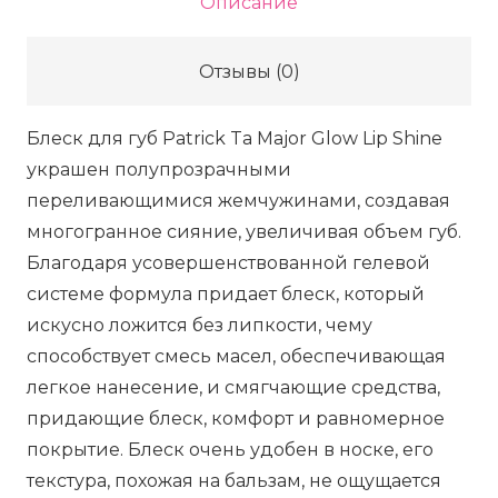
Описание
TA
Major
Отзывы (0)
Glow
Lip
Блеск для губ Patrick Ta Major Glow Lip Shine
Shine
украшен полупрозрачными
-
переливающимися жемчужинами, создавая
She's
многогранное сияние, увеличивая объем губ.
Expensive,
Благодаря усовершенствованной гелевой
7
системе формула придает блеск, который
мл
искусно ложится без липкости, чему
способствует смесь масел, обеспечивающая
легкое нанесение, и смягчающие средства,
придающие блеск, комфорт и равномерное
покрытие. Блеск очень удобен в носке, его
текстура, похожая на бальзам, не ощущается