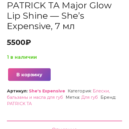
PATRICK TA Major Glow
Lip Shine — She’s
Expensive, 7 мл
5500
₽
1 в наличии
В корзину
Количество
товара
Артикул:
She's Expensive
Категория:
Блески,
Блеск
бальзамы и масла для губ
Метка:
Для губ
Бренд:
для
PATRICK TA
губ
сияющий
PATRICK