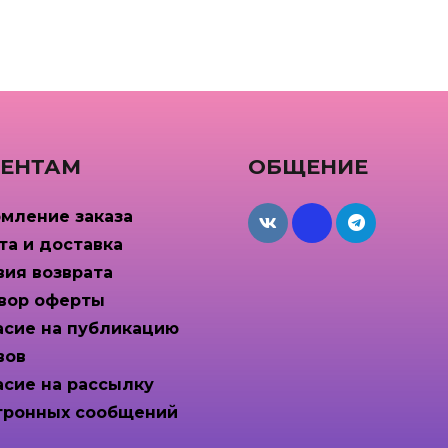
ЕНТАМ
ОБЩЕНИЕ
мление заказа
maxcdn
та и доставка
вия возврата
вор оферты
асие на публикацию
вов
асие на рассылку
тронных сообщений