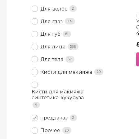
Для волос
2
Y
Для глаз
109
4
Для губ
81
Для лица
236
Для тела
37
Кисти для макияжа
20
Кисти для макияжа
синтетика-кукуруза
5
предзаказ
2
Прочее
20