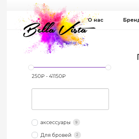
О нас
Брен
250
₽
-
41150
₽
аксессуары
9
Для бровей
2