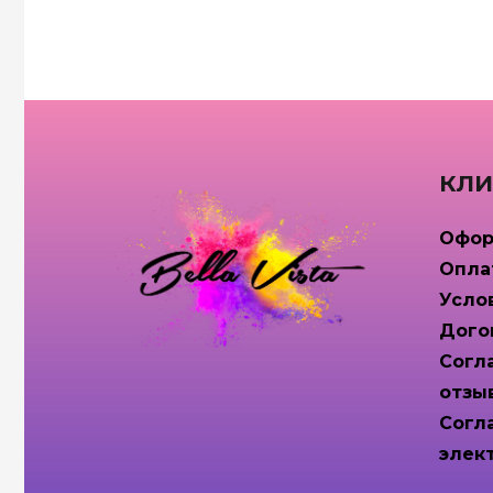
КЛИ
Офор
Опла
Усло
Дого
Согл
отзы
Согл
элек