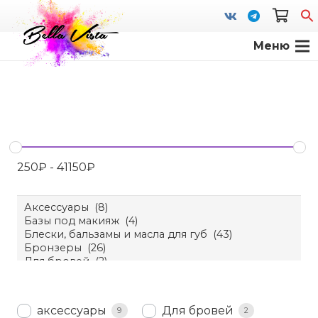
Меню
S
fo
250
₽
-
41150
₽
аксессуары
Для бровей
9
2