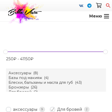
Меню
S
fo
250
₽
-
41150
₽
аксессуары
Для бровей
9
2