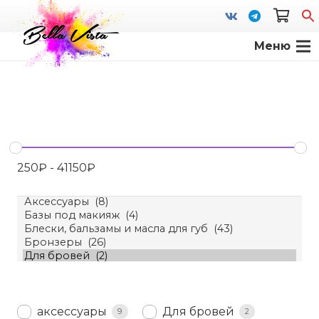
Меню
S
fo
250
₽
-
41150
₽
аксессуары
Для бровей
9
2